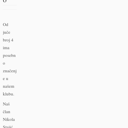
Od
juče
broj 4
ima
posebn
o
značenj
e u
našem
klubu.
Naš
član
Nikola
Stajić