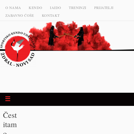
O NAMA
KENDO
IAIDO
TRENINZI
PRIJATELJI
ZABAVNO ĆOŠE
KONTAKT
Čest
itam
o