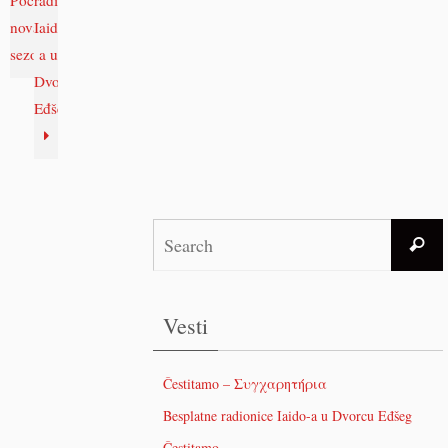
nova
Iaido-
sezona
a u
Dvorcu
Eđšeg
Vesti
Čestitamo – Συγχαρητήρια
Besplatne radionice Iaido-a u Dvorcu Eđšeg
Čestitamo