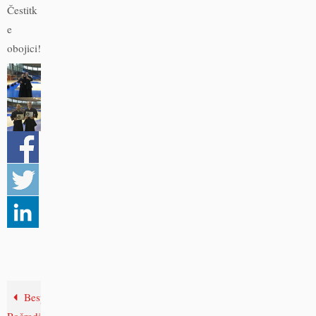
Čestitk
e
obojici!
Besplatne
Počinje
radionice