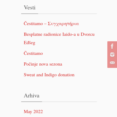
Vesti
Čestitamo – Συγχαρητήρια
Besplatne radionice Iaido-a u Dvorcu
Eđšeg
Čestitamo
Počinje nova sezona
Sweat and Indigo donation
Arhiva
May 2022