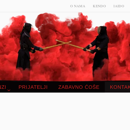
O NAMA
KENDO
IAIDO
NZI
PRIJATELJI
ZABAVNO ĆOŠE
KONTA