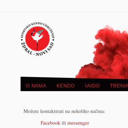
O NAMA
KENDO
IAIDO
TRENI
Možete kontaktirati na nekoliko načina:
Facebook
ili
messenger