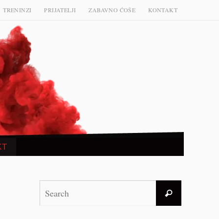
TRENINZI
PRIJATELJI
ZABAVNO ĆOŠE
KONTAKT
KT