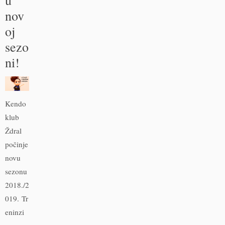
u
nov
oj
sezo
ni!
Kendo
klub
Ždral
počinje
novu
sezonu
2018./2
019. Tr
eninzi