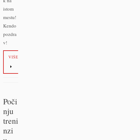
k na
istom
mestu!
Kendo
pozdra
v!
VIŠE
Poči
nju
treni
nzi