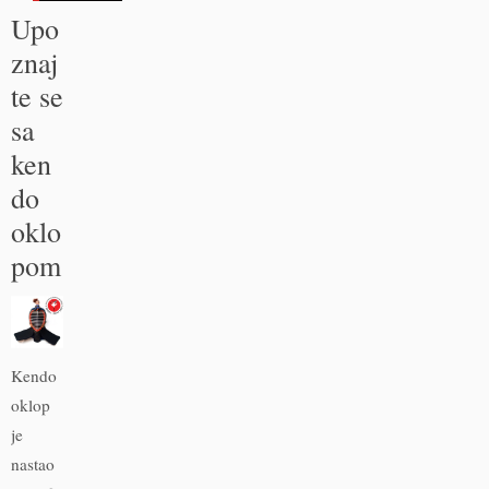
Upo
znaj
te se
sa
ken
do
oklo
pom
Kendo
oklop
je
nastao