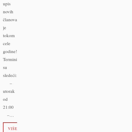
upis
novih
članova
je
tokom
cele
godine!
Termini
su
sledeći:
–
utorak
od
21:00
–…
VIŠE