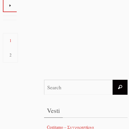
1
2
Vesti
Čestitamo – Συγχαρητήρια