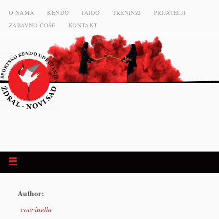
O NAMA
KENDO
IAIDO
TRENINZI
PRIJATELJI
ZABAVNO ĆOŠE
KONTAKT
Author:
coccinella