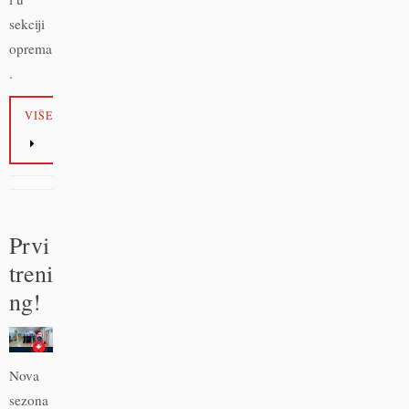
sekciji
oprema
.
VIŠE
Prvi
treni
ng!
Nova
sezona