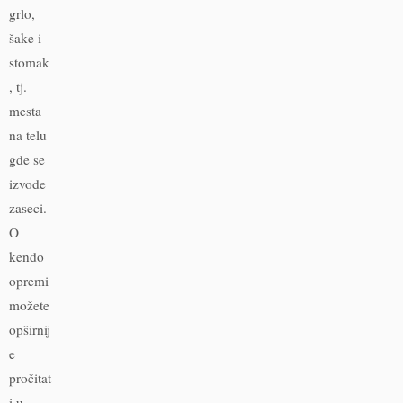
grlo,
šake i
stomak
, tj.
mesta
na telu
gde se
izvode
zaseci.
O
kendo
opremi
možete
opširnij
e
pročitat
i u