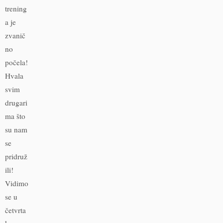
trening
a je
zvanič
no
počela!
Hvala
svim
drugari
ma što
su nam
se
pridruž
ili!
Vidimo
se u
četvrta