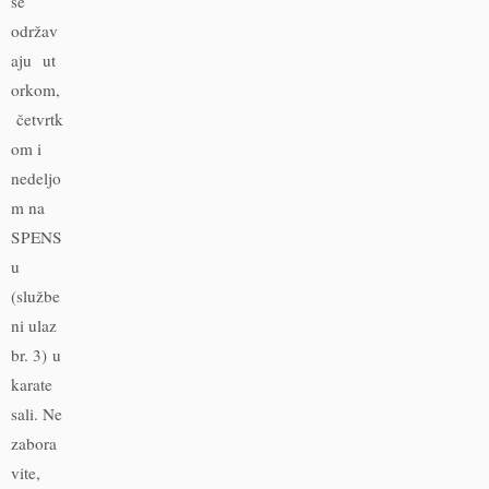
se
održav
aju ut
orkom,
četvrtk
om i
nedeljo
m na
SPENS
u
(službe
ni ulaz
br. 3) u
karate
sali. Ne
zabora
vite,