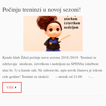
Počinju treninzi u novoj sezoni!
Kendo klub Ždral počinje novu sezonu 2018./2019. Treninzi se
održavaju utorkom, četvrtkom i nedeljom na SPENSu (službeni
ulaz br. 3) u karate sali. Ne zaboravite, upis novih članova je tokom
cele godine! Termini su sledeći: – utorak od 21:00 –…
VIŠE