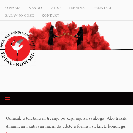
O NAMA
KENDO
IAIDO
TRENINZI
PRIJATELJI
ZABAVNO ĆOŠE
KONTAKT
Odlazak u teretanu ili trčanje po keju nije za svakoga. Ako tražite
dinamičan i zabavan način da uđete u formu i steknete kondiciju,