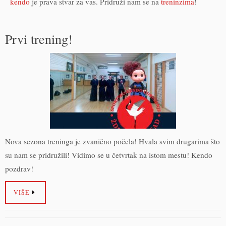
kendo
je prava stvar za vas. Pridruži nam se na
treninzima
!
Prvi trening!
Nova sezona treninga je zvanično počela! Hvala svim drugarima što
su nam se pridružili! Vidimo se u četvrtak na istom mestu! Kendo
pozdrav!
VIŠE