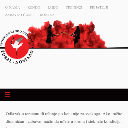
O NAMA
KENDO
IAIDO
TRENINZI
PRIJATELJI
ZABAVNO ĆOŠE
KONTAKT
Odlazak u teretanu ili trčanje po keju nije za svakoga. Ako tražite
dinamičan i zabavan način da uđete u formu i steknete kondiciju,