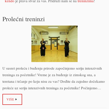
kendo
je prava stvar za vas. Pridruži nam se na
treninzima
!
Prolećni treninzi
U susret proleću i buđenju prirode započinjemo seriju intenzivnih
treninga za početnike! Vreme je za buđenje iz zimskog sna, a
teretana i trčanje po keju nisu za vas? Dođite da zajedno dočekamo
proleće uz seriju intenzivnih treninga za početnike! Počinjemo…
VIŠE