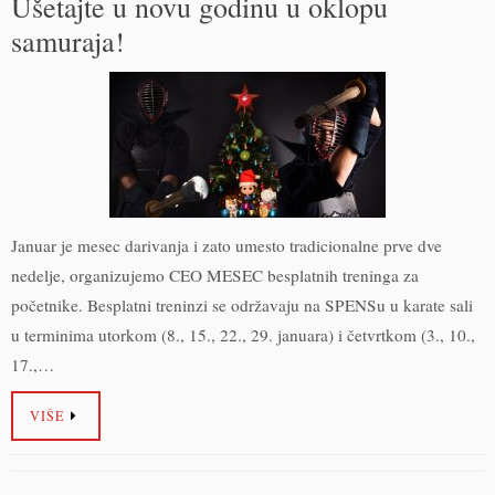
Ušetajte u novu godinu u oklopu
samuraja!
Januar je mesec darivanja i zato umesto tradicionalne prve dve
nedelje, organizujemo CEO MESEC besplatnih treninga za
početnike. Besplatni treninzi se održavaju na SPENSu u karate sali
u terminima utorkom (8., 15., 22., 29. januara) i četvrtkom (3., 10.,
17.,…
VIŠE