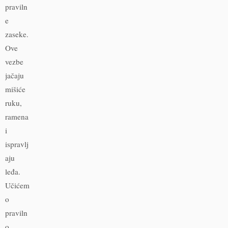
praviln
e
zaseke.
Ove
vezbe
jačaju
mišiće
ruku,
ramena
i
ispravlj
aju
leđa.
Učićem
o
praviln
o