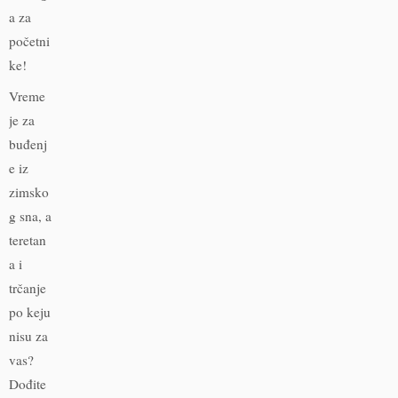
a za
početni
ke!
Vreme
je za
buđenj
e iz
zimsko
g sna, a
teretan
a i
trčanje
po keju
nisu za
vas?
Dođite