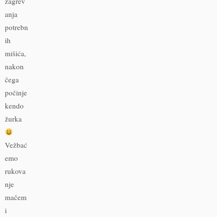
zagrev
anja
potrebn
ih
mišića,
nakon
čega
počinje
kendo
žurka
Vežbać
emo
rukova
nje
mačem
i