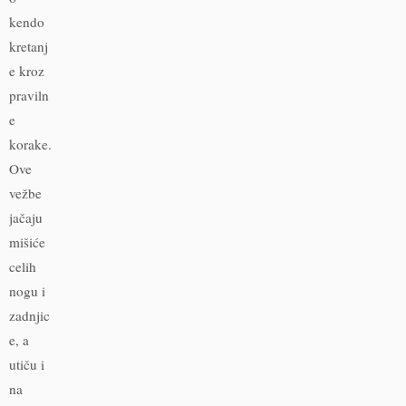
kendo
kretanj
e kroz
praviln
e
korake.
Ove
vežbe
jačaju
mišiće
celih
nogu i
zadnjic
e, a
utiču i
na