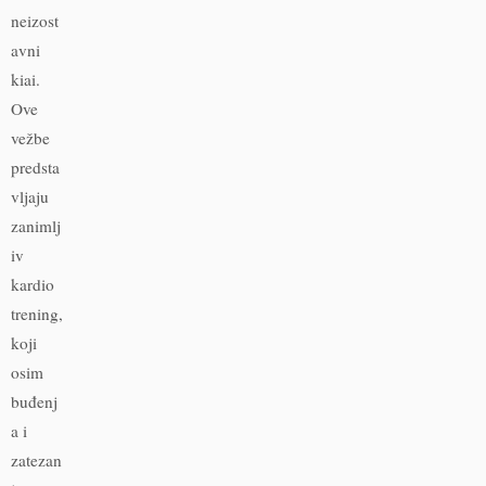
neizost
avni
kiai.
Ove
vežbe
predsta
vljaju
zanimlj
iv
kardio
trening,
koji
osim
buđenj
a i
zatezan