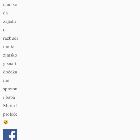
nam se
da
zajedn
o
razbudi
mo iz
zimsko
g sna i
dočeka
mo
spremn
i baba
Martu i
proleće