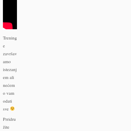
Trening
e
završav
amo
istezanj
em ali
nećem
o vam
odati
sve
Prridru
žite