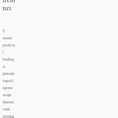
nzi
U
susret
proleću
i
buđenj
u
prirode
započi
njemo
seriju
intenzi
vnih
trening