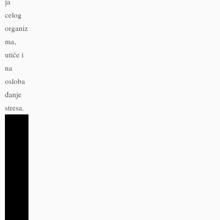
ja
celog
organiz
ma,
utiče i
na
osloba
đanje
stresa.