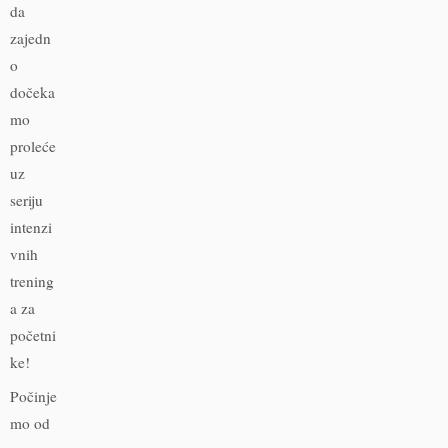
da
zajedn
o
dočeka
mo
proleće
uz
seriju
intenzi
vnih
trening
a za
početni
ke!
Počinje
mo od