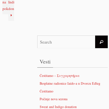
na
Indigo
poklon
donation
Vesti
Čestitamo – Συγχαρητήρια
Besplatne radionice Iaido-a u Dvorcu Eđšeg
Čestitamo
Počinje nova sezona
Sweat and Indigo donation