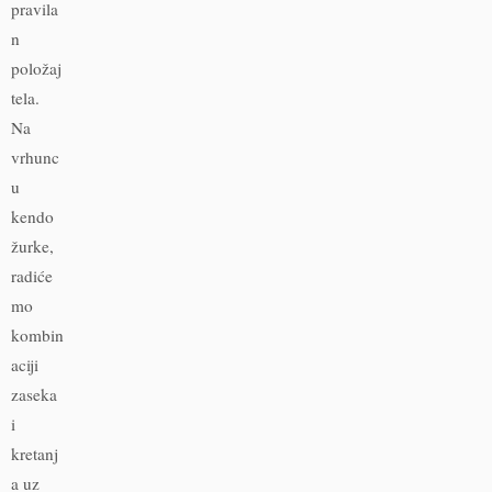
pravila
n
položaj
tela.
Na
vrhunc
u
kendo
žurke,
radiće
mo
kombin
aciji
zaseka
i
kretanj
a uz